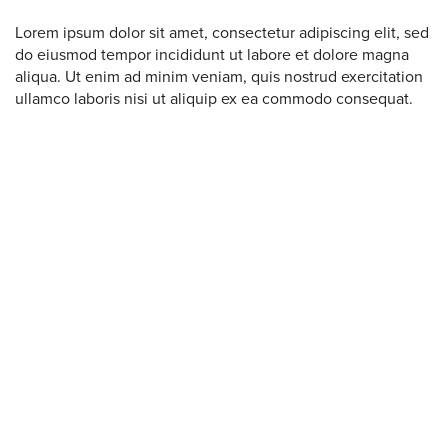
Lorem ipsum dolor sit amet, consectetur adipiscing elit, sed
do eiusmod tempor incididunt ut labore et dolore magna
aliqua. Ut enim ad minim veniam, quis nostrud exercitation
ullamco laboris nisi ut aliquip ex ea commodo consequat.
Western U.P. Convention & Visitor
Bureau
P.O. Box 706 • Ironwood, MI 49938-
0706
906-932-4850 • 800-522-5657